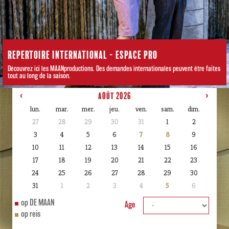
REPERTOIRE INTERNATIONAL - ESPACE PRO
Découvrez ici les MAANproductions. Des demandes internationales peuvent être faites
tout au long de la saison.
‹
août 2026
›
lun.
mar.
mer.
jeu.
ven.
sam.
dim.
x
27
28
29
30
31
1
2
3
4
5
6
7
8
9
10
11
12
13
14
15
16
17
18
19
20
21
22
23
24
25
26
27
28
29
30
31
1
2
3
4
5
6
op DE MAAN
Age
op reis