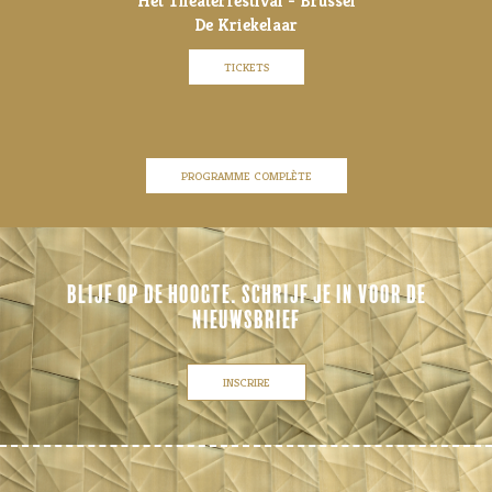
Het Theaterfestival - Brussel
De Kriekelaar
TICKETS
PROGRAMME COMPLÈTE
BLIJF OP DE HOOGTE. SCHRIJF JE IN VOOR DE
NIEUWSBRIEF
INSCRIRE