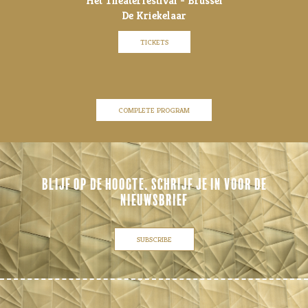
Het Theaterfestival - Brussel
De Kriekelaar
TICKETS
COMPLETE PROGRAM
BLIJF OP DE HOOGTE. SCHRIJF JE IN VOOR DE
NIEUWSBRIEF
SUBSCRIBE