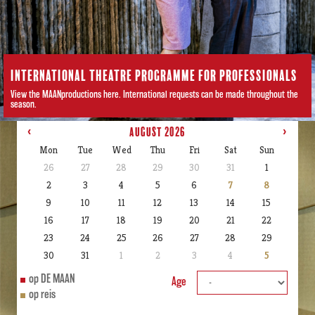
INTERNATIONAL THEATRE PROGRAMME FOR PROFESSIONALS
View the MAANproductions here. International requests can be made throughout the
season.
‹
August 2026
›
Mon
Tue
Wed
Thu
Fri
Sat
Sun
x
26
27
28
29
30
31
1
2
3
4
5
6
7
8
9
10
11
12
13
14
15
16
17
18
19
20
21
22
23
24
25
26
27
28
29
30
31
1
2
3
4
5
op DE MAAN
Age
op reis