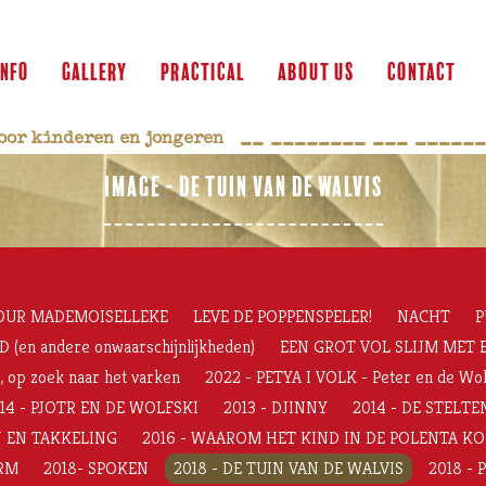
info
gallery
practical
about us
contact
__ ________ ___ ______
oor kinderen en jongeren   
IMAGE - DE TUIN VAN DE WALVIS
OUR MADEMOISELLEKE
LEVE DE POPPENSPELER!
NACHT
P
en andere onwaarschijnlijkheden)
EEN GROT VOL SLIJM MET E
op zoek naar het varken
2022 - PETYA I VOLK - Peter en de Wol
14 - PJOTR EN DE WOLFSKI
2013 - DJINNY
2014 - DE STELT
N EN TAKKELING
2016 - WAAROM HET KIND IN DE POLENTA K
ORM
2018- SPOKEN
2018 - DE TUIN VAN DE WALVIS
2018 -