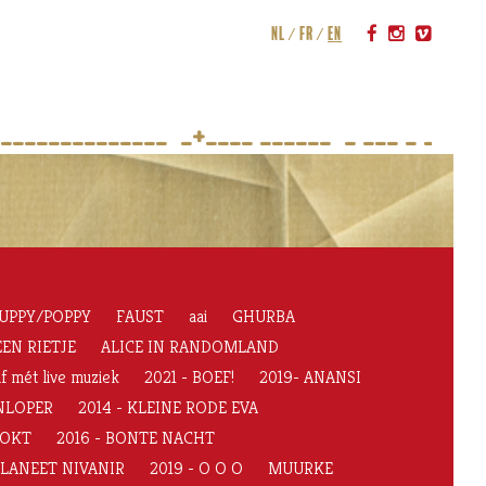
nl
fr
en
______________  _+____ ______  _ ___ _ __ *
UPPY/POPPY
FAUST
aai
GHURBA
EN RIETJE
ALICE IN RANDOMLAND
f mét live muziek
2021 - BOEF!
2019- ANANSI
ENLOPER
2014 - KLEINE RODE EVA
OOKT
2016 - BONTE NACHT
 PLANEET NIVANIR
2019 - O O O
MUURKE