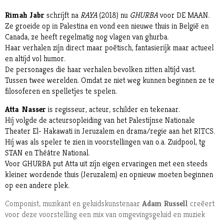
Rimah Jabr
schrijft na
RAYA
(2018) nu
GHURBA
voor DE MAAN.
Ze groeide op in Palestina en vond een nieuwe thuis in België en
Canada, ze heeft regelmatig nog vlagen van ghurba.
Haar verhalen zijn direct maar poëtisch, fantasierijk maar actueel
en altijd vol humor.
De personages die haar verhalen bevolken zitten altijd vast.
Tussen twee werelden. Omdat ze niet weg kunnen beginnen ze te
filosoferen en spelletjes te spelen.
Atta Nasser
is regisseur, acteur, schilder en tekenaar.
Hij
volgde de acteursopleiding van het Palestijnse Nationale
Theater El- Hakawati in Jeruzalem en drama/regie aan het RITCS.
Hij was als speler te zien in voorstellingen van o.a. Zuidpool, tg
STAN en Théâtre National.
Voor GHURBA put Atta uit zijn eigen ervaringen met een steeds
kleiner wordende thuis (Jeruzalem) en opnieuw moeten beginnen
op een andere plek.
Componist, muzikant en geluidskunstenaar
Adam Russell
creëert
voor deze voorstelling een mix van omgevingsgeluid en muziek