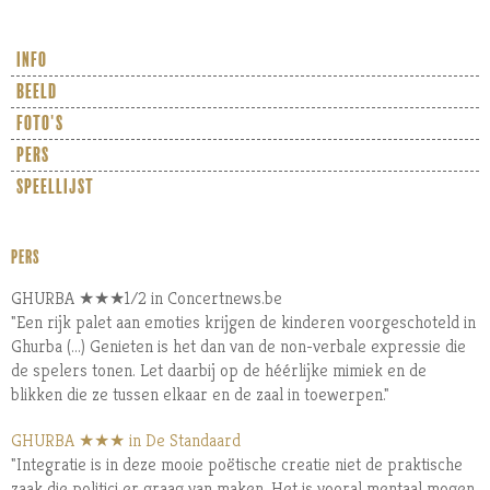
info
beeld
foto's
pers
speellijst
PERS
GHURBA ★★★1/2 in Concertnews.be
"Een rijk palet aan emoties krijgen de kinderen voorgeschoteld in
Ghurba (...) Genieten is het dan van de non-verbale expressie die
de spelers tonen. Let daarbij op de héérlijke mimiek en de
blikken die ze tussen elkaar en de zaal in toewerpen."
GHURBA ★★★ in De Standaard
"Integratie is in deze mooie poëtische creatie niet de praktische
zaak die politici er graag van maken. Het is vooral mentaal mogen