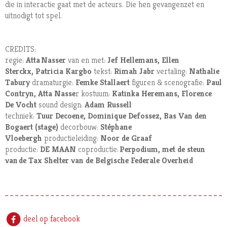
die in interactie gaat met de acteurs. Die hen gevangenzet en
uitnodigt tot spel.
CREDITS:
regie:
Atta Nasser
van en met:
Jef Hellemans, Ellen
Sterckx, Patricia Kargbo
tekst:
Rimah Jabr
vertaling:
Nathalie
Tabury
dramaturgie:
Femke Stallaert
figuren & scenografie:
Paul
Contryn, Atta Nasse
r kostuum:
Katinka Heremans, Florence
De Vocht
sound design:
Adam Russell
techniek:
Tuur Decoene, Dominique Defossez, Bas Van den
Bogaert (stage)
decorbouw:
Stéphane
Vloebergh
productieleiding:
Noor de Graaf
productie:
DE MAAN
coproductie:
Perpodium, met de steun
van de Tax Shelter van de Belgische Federale Overheid
deel op facebook