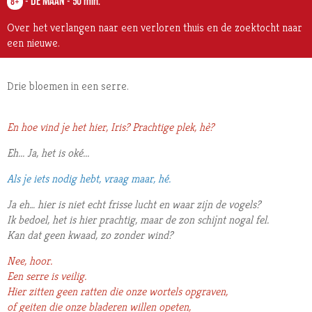
-
DE MAAN
-
50 min.
8+
Over het verlangen naar een verloren thuis en de zoektocht naar
een nieuwe.
Drie bloemen in een serre.
En hoe vind je het hier, Iris? Prachtige plek, hè?
Eh... Ja, het is oké...
Als je iets nodig hebt, vraag maar, hé.
Ja eh… hier is niet echt frisse lucht en waar zijn de vogels?
Ik bedoel, het is hier prachtig, maar de zon schijnt nogal fel.
Kan dat geen kwaad, zo zonder wind?
Nee, hoor.
Een serre is veilig.
Hier zitten geen ratten die onze wortels opgraven,
of geiten die onze bladeren willen opeten,