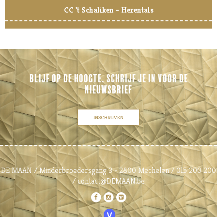
CC 't Schaliken - Herentals
BLIJF OP DE HOOGTE. SCHRIJF JE IN VOOR DE
NIEUWSBRIEF
INSCHRIJVEN
DE MAAN / Minderbroedersgang 3 - 2800 Mechelen / 015 200 200
/ contact@DEMAAN.be