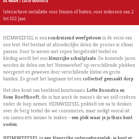
DE MAAN / Lotte Boonstra
Interactieve installatie voor binnen of buiten, voor iedereen van 2
tot 102 jaar.
HEIMWEEFSEL
is een
rondreizend weefgetouw
in de vorm van
een tent. Het bestaat uit afzonderlijke delen die precies in elkaar
passen. Door te weven met repen hergebruikt textiel en
kleding wordt het een
kleurrijke schuilplaats
. De komende jaren
worden de delen van het ‘Heimweefsel’ op verschillende plekken
neergezet en geweven door verschillende kleine en grote
handen. Zo groeit het langzaam tot een
collectief gemaakt dorp
.
Het idee komt van beeldend kunstenaars
Lotte Boonstra en
Sven Roofthooft
, die in hun werk de massa’s die we zelf creëren
onder de loep nemen. HEIMWEEFSEL prikkelt om na te denken
over de berg textiel die we consumeren, maar nodigt vooral uit
om samen iets nieuws te maken –
een plek waar je je thuis kunt
voelen
.
HEIMWEEFSEL is een kleurrijke ontmoetingsplek: je kunt er