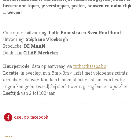
tussendoor lopen, je verstoppen, praten, bouwen en natuurlijk
… weven!
Concept en uitvoering:
Lotte Boonstra en Sven Roofthooft
Uitvoering:
Stéphane Vloebergh
Productie:
DE MAAN
Dank aan:
CiLAB Mechelen
Huurperiode:
data op aanvraag via
ruth@thassos.be
Locatie:
in overleg, min. 5m x 3m > liefst met voldoende ruimte
eromheen de weeftent kan binnen of buiten staan (een beetje
regen kan geen kwaad). bij slecht weer, graag binnen opstellen
Leeftijd
: van 2 tot 102 jaar
deel op facebook