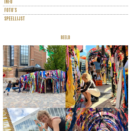
info
foto's
speellijst
BEELD