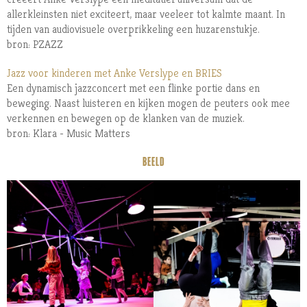
allerkleinsten niet exciteert, maar veeleer tot kalmte maant. In
tijden van audiovisuele overprikkeling een huzarenstukje.
bron: PZAZZ
Jazz voor kinderen met Anke Verslype en BRIES
Een dynamisch jazzconcert met een flinke portie dans en
beweging. Naast luisteren en kijken mogen de peuters ook mee
verkennen en bewegen op de klanken van de muziek.
bron: Klara - Music Matters
BEELD