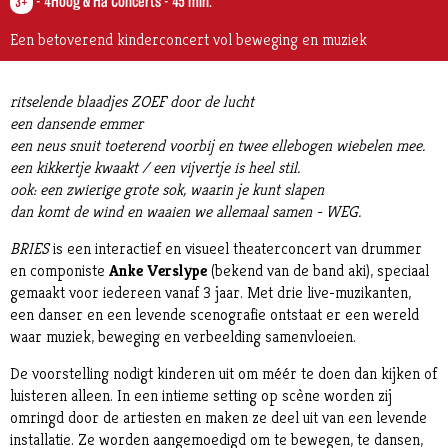
-
4Hoog & Ha Concerts
-
45 min.
3+
Een betoverend kinderconcert vol beweging en muziek
ritselende blaadjes ZOEF door de lucht
een dansende emmer
een neus snuit toeterend voorbij en twee ellebogen wiebelen mee.
een kikkertje kwaakt / een vijvertje is heel stil.
ook: een zwierige grote sok, waarin je kunt slapen
dan komt de wind en waaien we allemaal samen - WEG.
BRIES
is een interactief en visueel theaterconcert van drummer
en componiste
Anke Verslype
(bekend van de band aki), speciaal
gemaakt voor iedereen vanaf 3 jaar. Met drie live-muzikanten,
een danser en een levende scenografie ontstaat er een wereld
waar muziek, beweging en verbeelding samenvloeien.
De voorstelling nodigt kinderen uit om méér te doen dan kijken of
luisteren alleen. In een intieme setting op scène worden zij
omringd door de artiesten en maken ze deel uit van een levende
installatie. Ze worden aangemoedigd om te bewegen, te dansen,