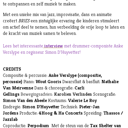
te ontspannen en zelf muziek te maken.
Met een unieke mix van jazz, improvisatie, dans en animatie
creëert
BRIES
een zintuiglijke ervaring die kinderen stimuleert
om actief deel te nemen, hun verbeelding de vrije loop te laten en
de kracht van muziek samen te beleven.
Lees het interessante
interview
met drummer-componiste Anke
Verslype en regisseur Simon D’Huyvetter!
CREDITS
Compositie & percussie:
Anke Verslype (compositie,
percussie)
Piano
: Wout Gooris
Dwarsfluit & basfluit:
Nathalie
Van Meirvenne
Dans & choreografie:
Carli
Gellings
Bewegingsadvies:
Karolien Verlinden
Scenografie:
Simon Van den Abeele
Kostuums:
Valerie Le Roy
Eindregie:
Simon D'Huyvetter
Techniek:
Pieter-Jan
Jordens
Productie:
4Hoog & Ha Concerts
Spreiding:
Thassos /
Jazzlab
Coproductie:
Perpodium
Met de steun van de
Tax Shelter van