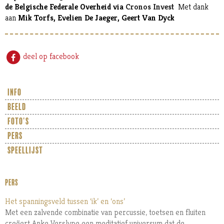
de Belgische Federale Overheid via
Cronos Invest
Met dank
aan
Mik Torfs, Evelien De Jaeger, Geert Van Dyck
deel op facebook
info
beeld
foto's
pers
speellijst
PERS
Het spanningsveld tussen ‘ik’ en ‘ons’
Met een zalvende combinatie van percussie, toetsen en fluiten
creëert Anke Verslype een meditatief universum dat de