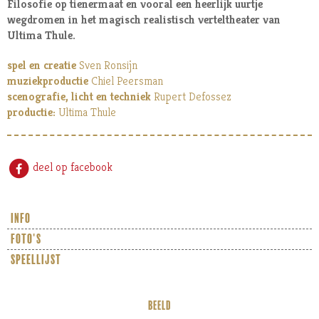
Filosofie op tienermaat en vooral een heerlijk uurtje
wegdromen in het magisch realistisch verteltheater van
Ultima Thule.
spel en creatie
Sven Ronsijn
muziekproductie
Chiel Peersman
scenografie, licht en techniek
Rupert Defossez
productie:
Ultima Thule
deel op facebook
info
foto's
speellijst
BEELD