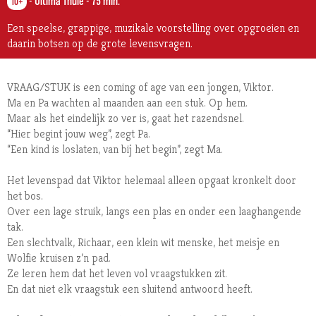
-
Ultima Thule
-
75 min.
10+
Een speelse, grappige, muzikale voorstelling over opgroeien en
daarin botsen op de grote levensvragen.
VRAAG/STUK is een coming of age van een jongen, Viktor.
Ma en Pa wachten al maanden aan een stuk. Op hem.
Maar als het eindelijk zo ver is, gaat het razendsnel.
“Hier begint jouw weg”, zegt Pa.
“Een kind is loslaten, van bij het begin”, zegt Ma.
Het levenspad dat Viktor helemaal alleen opgaat kronkelt door
het bos.
Over een lage struik, langs een plas en onder een laaghangende
tak.
Een slechtvalk, Richaar, een klein wit menske, het meisje en
Wolfie kruisen z’n pad.
Ze leren hem dat het leven vol vraagstukken zit.
En dat niet elk vraagstuk een sluitend antwoord heeft.