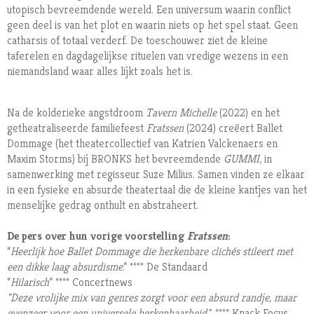
utopisch bevreemdende wereld. Een universum waarin conflict
geen deel is van het plot en waarin niets op het spel staat. Geen
catharsis of totaal verderf. De toeschouwer ziet de kleine
taferelen en dagdagelijkse rituelen van vredige wezens in een
niemandsland waar alles lijkt zoals het is.
Na de kolderieke angstdroom
Tavern Michelle
(2022) en het
getheatraliseerde familiefeest
Fratssen
(2024) creëert Ballet
Dommage (het theatercollectief van Katrien Valckenaers en
Maxim Storms) bij BRONKS het bevreemdende
GUMMI
, in
samenwerking met regisseur Suze Milius. Samen vinden ze elkaar
in een fysieke en absurde theatertaal die de kleine kantjes van het
menselijke gedrag onthult en abstraheert.
De pers over hun vorige voorstelling
Fratssen
:
“
Heerlijk hoe Ballet Dommage die herkenbare clichés stileert met
een dikke laag absurdisme
.” **** De Standaard
“
Hilarisch
” **** Concertnews
"Deze vrolijke mix van genres zorgt voor een absurd randje, maar
evenzeer voor een universele herkenbaarheid.
" **** Knack Focus