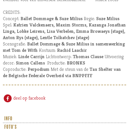
CREDITS:
Concept:
Ballet Dommage & Suze Milius
Regie:
Suze Milius
Spel:
Katrien Valckenaers, Maxim Storms, Kazanga Jonathan
Linga, Lobke Leirens, Lisa Verbelen, Emma Browaeys (stage),
Anton Rys (stage), Lentle Tolkatchev (stage)
Scenografie:
Ballet Dommage & Suze Milius in samenwerking
met Tom de With
Kostuum:
Rachid Laachir
Muziek:
Linde Carrijn
Lichtontwerp:
Thomas Clause
Uitvoering
decor:
Simon Callens
Productie:
BRONKS
Coproductie:
Perpodium
Met de steun van de
Tax Shelter van
de Belgische Federale Overheid via BNPPFFF
deel op facebook
info
foto's