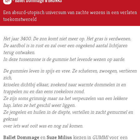
-
Ballet Dommage & BRONKS
12+
Een absurd-utopisch universum van zachte wezens in een verlaten
toekomstwereld
Het jaar 3400. De zon komt niet meer op. Het gras is verdwenen.
De aardbol is in rust en zal over een ongekend aantal lichtjaren
terug ontwaken.
In deze tussenzone is de gummie het levende wezen op aarde.
De gummies leven in spijs en vree. Ze schateren, zwoegen, vertieren
zich,
krioelen dichtbij elkaar, zoekend naar warmte dommelen in en
trappelen nu en dan eens roekeloos rond.
Ze zijn soms grimmig maar na het verpeuzelen van een lekkere
hap,
laten ze het geschil weer liggen.
Ze jengelen en huilen in de diepte, vertellen in zacht gemurmel en
gekraai
over iets wat ooit was en nog zal komen.
Ballet Dommage
en
Suze Milius
kiezen in
GUMMI
voor een