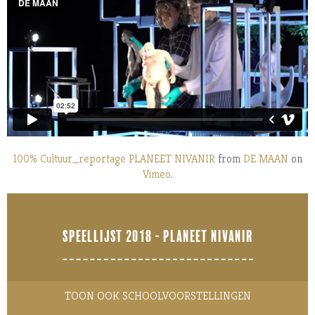
100% Cultuur_reportage PLANEET NIVANIR
from
DE MAAN
on
Vimeo
.
SPEELLIJST 2018 - PLANEET NIVANIR
TOON OOK SCHOOLVOORSTELLINGEN