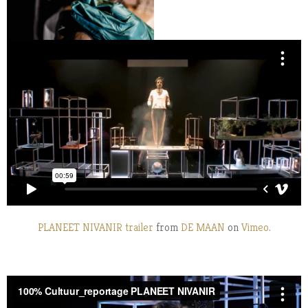
PLANEET NIVANIR trailer
from
DE MAAN
on
Vimeo
.