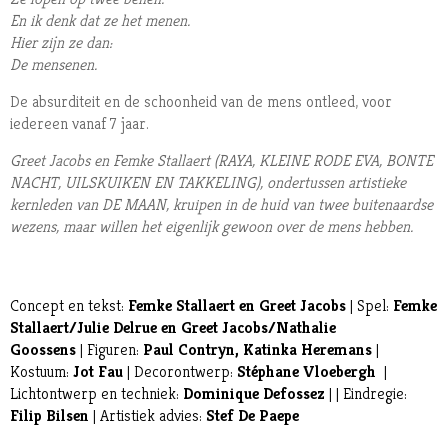
En ik denk dat ze het menen.
Hier zijn ze dan:
De mensenen.
De absurditeit en de schoonheid van de mens ontleed, voor
iedereen vanaf 7 jaar.
Greet Jacobs en Femke Stallaert (RAYA, KLEINE RODE EVA, BONTE
NACHT, UILSKUIKEN EN TAKKELING), ondertussen artistieke
kernleden van DE MAAN, kruipen in de huid van twee buitenaardse
wezens, maar willen het eigenlijk gewoon over de mens hebben.
Concept en tekst:
Femke Stallaert en Greet Jacobs
| Spel:
Femke
Stallaert/Julie Delrue en Greet Jacobs/Nathalie
Goossens
| Figuren:
Paul Contryn, Katinka Heremans
|
Kostuum:
Jot Fau
| Decorontwerp:
Stéphane Vloebergh
|
Lichtontwerp en techniek:
Dominique Defossez
| | Eindregie:
Filip Bilsen
| Artistiek advies:
Stef De Paepe