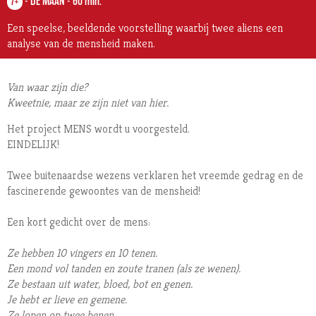
-
DE MAAN
-
60 min.
7+
Een speelse, beeldende voorstelling waarbij twee aliens een
analyse van de mensheid maken.
Van waar zijn die?
Kweetnie, maar ze zijn niet van hier.
Het project MENS wordt u voorgesteld.
EINDELIJK!
Twee buitenaardse wezens verklaren het vreemde gedrag en de
fascinerende gewoontes van de mensheid!
Een kort gedicht over de mens:
Ze hebben 10 vingers en 10 tenen.
Een mond vol tanden en zoute tranen (als ze wenen).
Ze bestaan uit water, bloed, bot en genen.
Je hebt er lieve en gemene.
Ze lopen op twee benen.