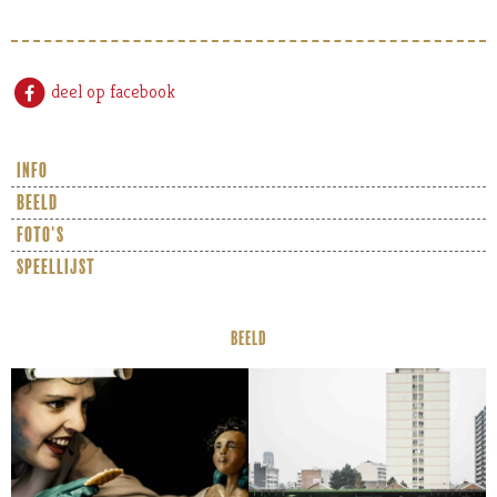
deel op facebook
info
beeld
foto's
speellijst
BEELD