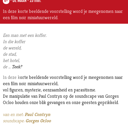
-
DE MAAN
-
25 min.
6+
In deze korte beeldende voorstelling word je meegenomen naar
een film noir miniatuurwereld.
Een man met een koffer.
In die koffer
de wereld,
de stad,
het hotel,
de …
Teek
?
In deze k
orte
beeldende
voorstelling
word je
meegenomen naar
een film noir miniatuurwereld,
vol
figuren,
mysterie, eenzaamheid en parasitisme.
De manipulatie van Paul Contryn op de soundscape van Gorges
Ocloo houden onze blik gevangen en onze geesten geprikkeld.
van en met:
Paul Contryn
soundscape:
Gorges Ocloo