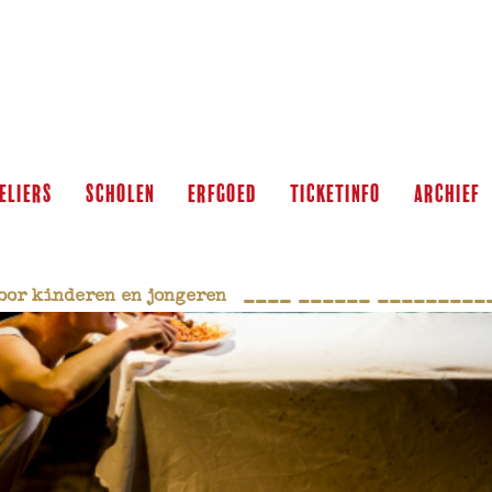
ELIERS
scholen
ERFGOED
ticketinfo
archief
____ ______ __________
oor kinderen en jongeren   