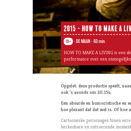
2015 - HOW TO MAKE A LI
-
DE MAAN
-
60 min.
10+
HOW TO MAKE A LIVING is een abs
performance over een onmogelijke 
Opgelet: deze productie speelt, naa
ook ’s avonds om 20.15u.
Een absurde en humoristische en 
hoe plezant dat dat wel is. Of hoe 
Cartooneske personages tonen verschi
herkenbare en ontroerende momenten