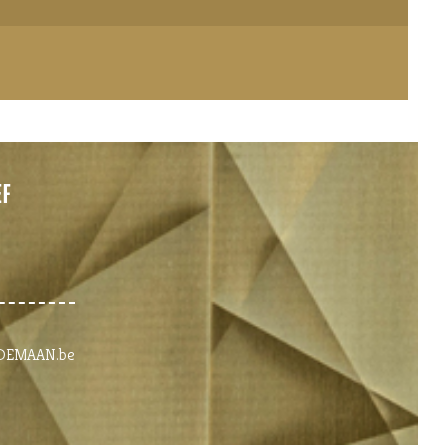
EF
t@DEMAAN.be