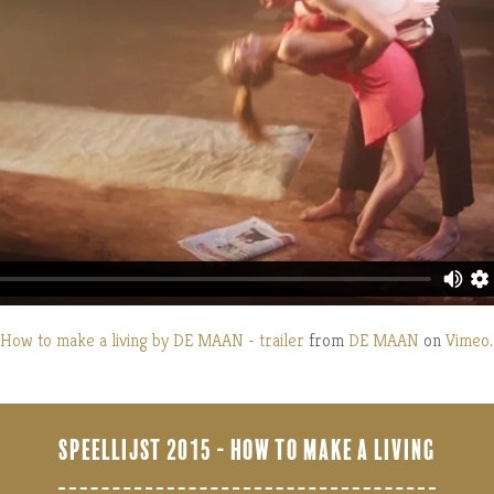
How to make a living by DE MAAN - trailer
from
DE MAAN
on
Vimeo
.
SPEELLIJST 2015 - HOW TO MAKE A LIVING