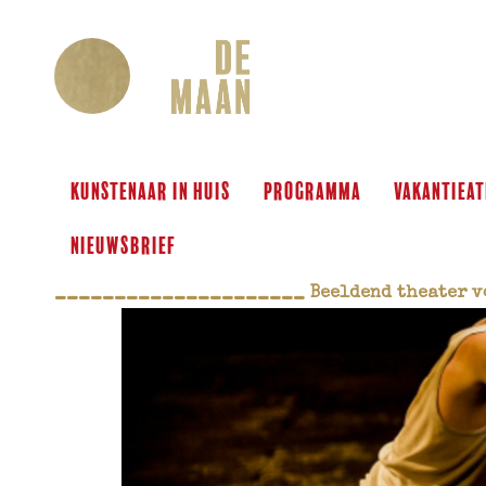
KUNSTENAAR IN HUIS
programma
VAKANTIEAT
Nieuwsbrief
_____________________
 Beeldend theater v