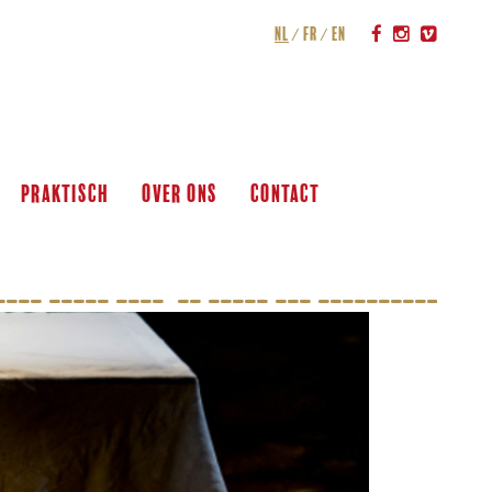
nl
fr
en
praktisch
over ons
contact
___ _____ ____  __ _____ ___ ____________ __