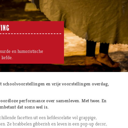
VING
urde en humoristische
liefde.
st schoolvoorstellingen en vrije voorstellingen overdag,
woordloze performance over samenleven. Met twee. En
ambetant dat soms wel is.
llende facetten uit een liefdesrelatie vol grappige,
. Ze brabbelen gibberish en leven in een pop-up decor,