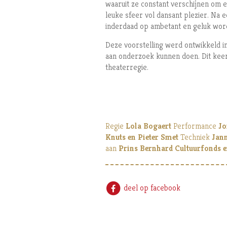
waaruit ze constant verschijnen om e
leuke sfeer vol dansant plezier. Na ee
inderdaad op ambetant en geluk wordt
Deze voorstelling werd ontwikkeld 
aan onderzoek kunnen doen. Dit keer
theaterregie.
Regie
Lola Bogaert
Performance
Jo
Knuts en Pieter Smet
Techniek
Jann
aan
Prins Bernhard Cultuurfonds 
deel op facebook