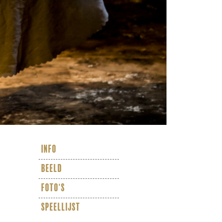
info
beeld
foto's
speellijst