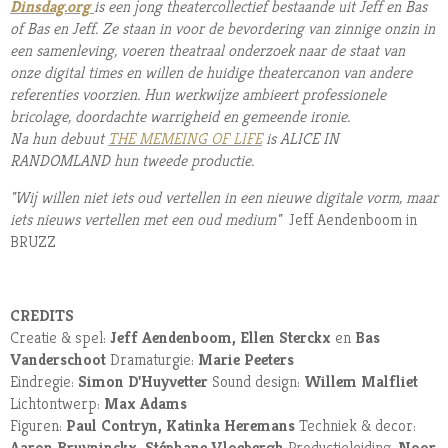
Dinsdag.org
is een jong theatercollectief bestaande uit Jeff en Bas
of Bas en Jeff. Ze staan in voor de bevordering van zinnige onzin in
een samenleving, voeren theatraal onderzoek naar de staat van
onze digital times en willen de huidige theatercanon van andere
referenties voorzien. Hun werkwijze ambieert professionele
bricolage, doordachte warrigheid en gemeende ironie.
Na hun debuut
THE MEMEING OF LIFE
is ALICE IN
RANDOMLAND hun tweede productie.
"Wij willen niet iets oud vertellen in een nieuwe digitale vorm, maar
iets nieuws vertellen met een oud medium"
Jeff Aendenboom in
BRUZZ
CREDITS
Creatie & spel:
Jeff Aendenboom, Ellen Sterckx
en
Bas
Vanderschoot
Dramaturgie:
Marie Peeters
Eindregie:
Simon D'Huyvetter
Sound design:
Willem Malfliet
Lichtontwerp:
Max Adams
Figuren:
Paul Contryn, Katinka Heremans
Techniek & decor:
Aaron Bruyninckx, Stéphane Vloebergh
Productieleiding:
Noor