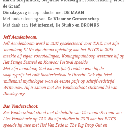
de Graaf
Dinsdag.org
in coproductie met
DE MAAN
Met ondersteuning van:
De Vlaamse Gemeenschap
Met dank aan:
Het internet, De Studio en BRONKS
Jeff Aendenboom:
Jeff Aendenboom werd in 2017 geselecteerd voor T.A.Z. met zijn
‘monoloog K.’ Na zijn drama opleiding aan het RITCS in 2018
maakte hij eigen voorstellingen; Koninginpuinhoop waarmee hij op
Het Fringe Festival en Konvooi Festival speelde.
Met zijn monoloog God zal ons (niet) redden won hij de
vakjuryprijs het café theaterfestival te Utrecht. Ook zijn tekst
‘millennial mythologie’ won de eerste prijs op schrijfwedstrijd
Write now. Hij is samen met Bas Vanderschoot stichtend lid van
Dinsdag.org.
Bas Vanderschoot:
Bas Vanderschoot stond met de belofte van Clermont-Ferrand van
Lies Vandeburie op TAZ. Na zijn studies in 2019 aan het RITCS
speelde hij mee met Hof Van Eede in The Big Drop Out en