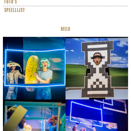
foto's
speellijst
BEELD