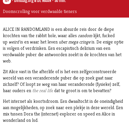
-
Dinsdag.org & DE MAAN
-
50 min.
10+
Doomscrolling voor verdwaalde tieners
ALICE IN RANDOMLAND is een absurde reis door de diepe
krochten van the rabbit hole, waar alles
random
lijkt, fucked
up
weird
is en waar het leven
uber mega cringe
is. De enige optie
is volgen of verdrinken. Een escapistisch delirium van een
verdwaalde puber die antwoorden zoekt in de krochten van het
web.
Zit Alice vast in the afterlife of is het een zelfgeconstrueerde
wereld van een veranderende puber die op zoek gaat naar
zichzelf? Of loopt ze weg van haar veranderende (fysieke) zelf,
haar ouders en
the real life
dat te groot is om te bevatten?
Het internet als koortsdroom. Een dwaaltocht in de oneindigheid
aan mogelijkheden, op zoek naar een plekje in deze wereld. Een
mix tussen Dora the (internet) explorer on speed en Alice in
wonderland on lsd.