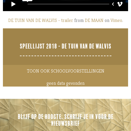
DE TUIN VAN DE WALVIS - trailer
from
DE MAAN
on
Vimeo
.
SPEELLIJST 2018 - DE TUIN VAN DE WALVIS
TOON OOK SCHOOLVOORSTELLINGEN
geen data gevonden
BLIJF OP DE HOOGTE. SCHRIJF JE IN VOOR DE
NIEUWSBRIEF