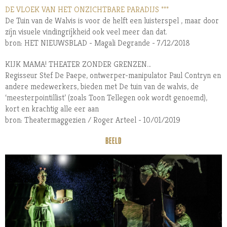
DE VLOEK VAN HET ONZICHTBARE PARADIJS ***
De Tuin van de Walvis is voor de helft een luisterspel , maar door
zijn visuele vindingrijkheid ook veel meer dan dat.
bron: HET NIEUWSBLAD - Magali Degrande - 7/12/2018
KIJK MAMA! THEATER ZONDER GRENZEN…
Regisseur Stef De Paepe, ontwerper-manipulator Paul Contryn en
andere medewerkers, bieden met De tuin van de walvis, de
‘meesterpointillist’ (zoals Toon Tellegen ook wordt genoemd),
kort en krachtig alle eer aan
bron: Theatermaggezien / Roger Arteel - 10/01/2019
BEELD