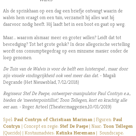
Als de sprinkhaan op een dag een briefje ontvangt waarin de
walvis hem vraagt om een tuin, verzamelt hij alles wat hij
daarvoor nodig heeft. Hij laadt het in een boot en gaat op weg.
Maar… waarom alsmaar meer en groter willen? Leidt dat tot
bevrediging? Tot het grote geluk? In deze allegorische vertelling
wordt ons consumptiegedrag op een minzame manier onder de
loep genomen.
De Tuin van de Walvis is voor de helft een luisterspel , maar door
zijn visuele vindingrijkheid ook veel meer dan dat.
- Magali
Degrande (Het Nieuwsblad, 7/12/2018)
Regisseur Stef De Paepe, ontwerper-manipulator Paul Contryn e.a.,
bieden de ‘meesterpointillist’, Toon Tellegen, kort en krachtig alle
eer aan. -
Roger Arteel (Theatermaggezien,10/01/2019)
Spel:
Paul Contryn of Christiaan Mariman
| Figuren:
Paul
Contryn
| Concept en regie:
Stef De Paepe
| Naar:
Toon Tellegen
(Querido) | Kostuumadvies:
Katinka Heremans
| Soundscape: