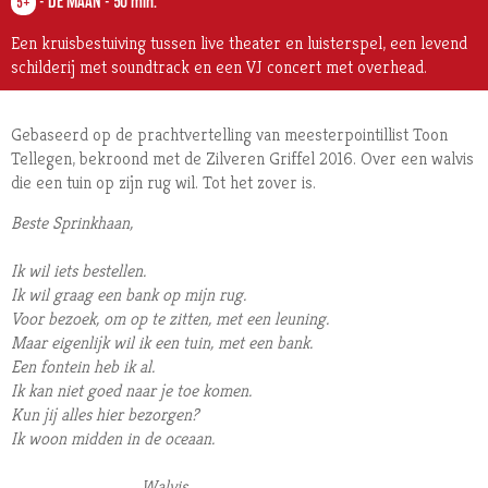
-
DE MAAN
-
50 min.
5+
Een kruisbestuiving tussen live theater en luisterspel, een levend
schilderij met soundtrack en een VJ concert met overhead.
Gebaseerd op de prachtvertelling van meesterpointillist Toon
Tellegen, bekroond met de Zilveren Griffel 2016. Over een walvis
die een tuin op zijn rug wil. Tot het zover is.
Beste Sprinkhaan,
Ik wil iets bestellen.
Ik wil graag een bank op mijn rug.
Voor bezoek, om op te zitten, met een leuning.
Maar eigenlijk wil ik een tuin, met een bank.
Een fontein heb ik al.
Ik kan niet goed naar je toe komen.
Kun jij alles hier bezorgen?
Ik woon midden in de oceaan.
Walvis