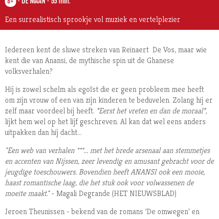
-
DE MAAN
-
55 min.
8+
Een surrealistisch sprookje vol muziek en vertelplezier
Iedereen kent de sluwe streken van Reinaert De Vos, maar wie
kent die van Anansi, de mythische spin uit de Ghanese
volksverhalen?
Hij is zowel schelm als egoïst die er geen probleem mee heeft
om zijn vrouw of een van zijn kinderen te beduvelen. Zolang hij er
zelf maar voordeel bij heeft.
“Eerst het vreten en dan de moraal”
,
lijkt hem wel op het lijf geschreven. Al kan dat wel eens anders
uitpakken dan hij dacht...
"Een web van verhalen ***... met het brede arsenaal aan stemmetjes
en accenten van Nijssen, zeer levendig en amusant gebracht voor de
jeugdige toeschouwers. Bovendien heeft ANANSI ook een mooie,
haast romantische laag, die het stuk ook voor volwassenen de
moeite maakt."
- Magali Degrande (HET NIEUWSBLAD)
Jeroen Theunissen - bekend van de romans ‘De omwegen’ en