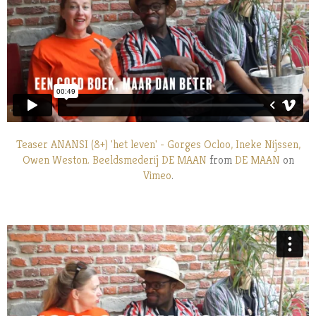
Teaser ANANSI (8+) 'het leven' - Gorges Ocloo, Ineke Nijssen,
Owen Weston. Beeldsmederij DE MAAN
from
DE MAAN
on
Vimeo
.