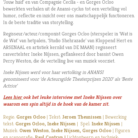
‘Jouw huid’ en van Compagnie Cecilia - en Gorges Ocloo
bewerkten verhalen uit de Anansi-cyclus tot een vertelling vol
humor, reflectie en inzicht over ons maatschappelijk functioneren.
In de beste traditie van storytelling.
Regisseur/acteur/componist Gorges Ocloo (sterspeler in ‘Wat is
de Wat’ van hetpaleis, ‘Studio Shehrazade’ van Kloppend Hert en
ARSENAAL en artistiek kernlid van DE MAAN) regisseert
rasvertelster Ineke Nijssen, geflankeerd door bassist Owen
Perry Weston, die de vertelling live van muziek voorziet.
Ineke Nijssen werd voor haar vertolking in ANANSI
genomineerd voor ‘de Acteursgilde Theaterprijzen 2020’ als ‘Beste
Actrice’
Lees
hier
ook het leuke interview met Ineke Nijssen over
waarom een spin altijd in de hoek van de kamer zit.
Regie:
Gorges Ocloo
| Tekst:
Jeroen Theunissen
| Bewerking
tekst:
Gorges Ocloo, Ineke Nijssen
| Spel:
Ineke Nijssen
|
Muziek:
Owen Weston
,
Ineke Nijssen, Gorges Ocloo
| Figuren
en scenografie:
Paul Contryn |
Lichtontwerp en techniek: