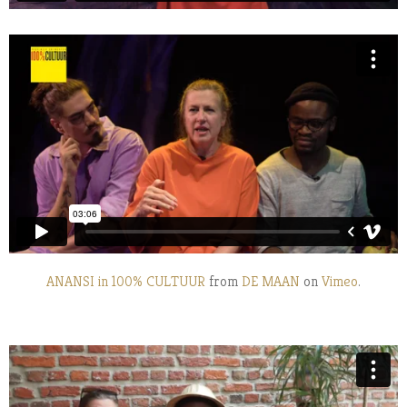
ANANSI in 100% CULTUUR
from
DE MAAN
on
Vimeo
.