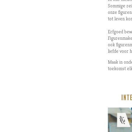
Sommige reiz
onze figuren
tot leven k
Erfgoed bewa
Figurenmake
ook figuren
liefde voor
Maak in onde
toekomst el
Int