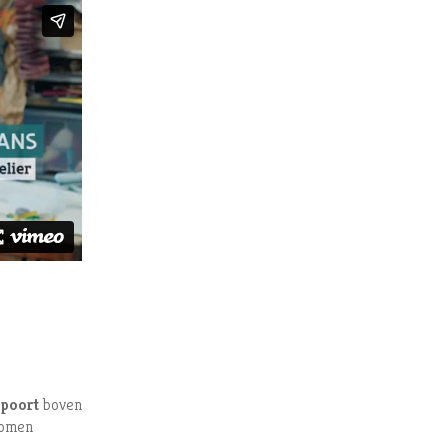
lpoort
boven
komen