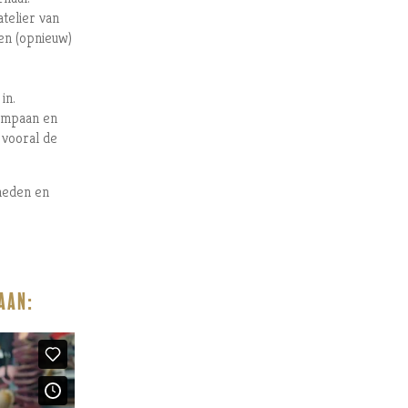
telier van
ren (opnieuw)
in.
kompaan en
 vooral de
heden en
AAN: