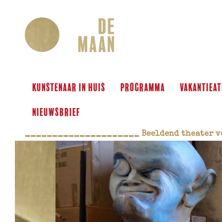
KUNSTENAAR IN HUIS
programma
VAKANTIEAT
Nieuwsbrief
_____________________
 Beeldend theater v