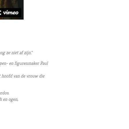
g ze niet af zijn."
pen- en figurenmaker Paul
et hoofd van de vrouw die
rdos.
h en ogen,