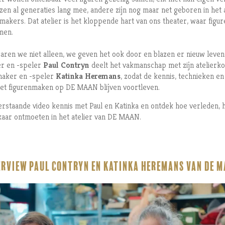
en al generaties lang mee, andere zijn nog maar net geboren in het a
makers. Dat atelier is het kloppende hart van ons theater, waar figu
omen.
ren we niet alleen, we geven het ook door en blazen er nieuw leven 
r en -speler
Paul Contryn
deelt het vakmanschap met zijn atelier
maker en -speler
Katinka Heremans
, zodat de kennis, technieken en
 het figurenmaken op DE MAAN blijven voortleven.
rstaande video kennis met Paul en Katinka en ontdek hoe verleden, 
kaar ontmoeten in het atelier van DE MAAN.
erview Paul Contryn en Katinka Heremans van DE M