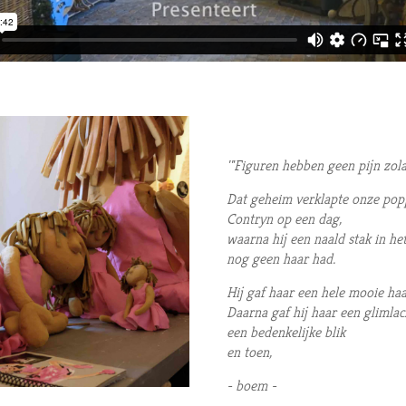
'"Figuren hebben geen pijn zolan
Dat geheim verklapte onze pop
Contryn op een dag
,
waarna hij een naald stak in h
nog geen haar had.
Hij gaf haar een hele mooie haa
Daarna gaf hij haar een glimlac
een bedenkelijke blik
en toen,
- boem -