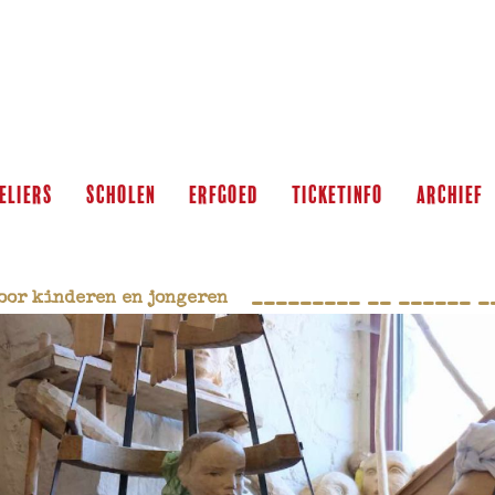
ERFGOED
ELIERS
scholen
ERFGOED
ticketinfo
archief
 _________ __ ______ _
oor kinderen en jongeren   