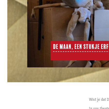
DE MAAN, EEN STUKJE ER
Wist je dat
In ons theat