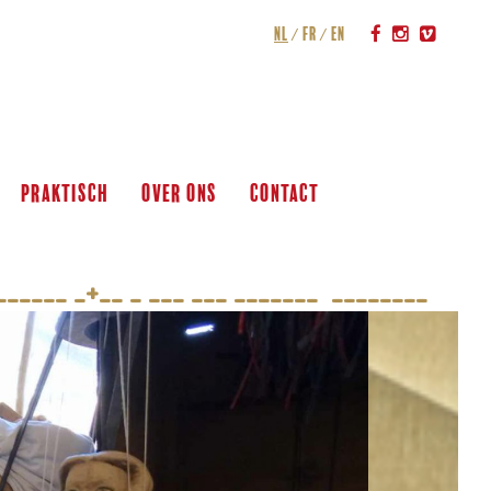
nl
fr
en
praktisch
over ons
contact
______ _+__ _ ___ ___ _______  ________   ___