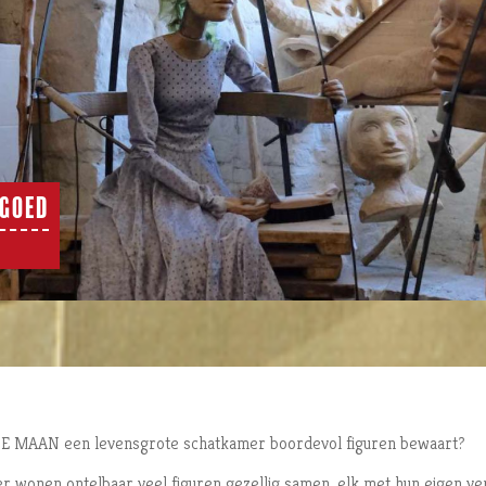
FGOED
 DE MAAN een levensgrote schatkamer boordevol figuren bewaart?
er wonen ontelbaar veel figuren gezellig samen, elk met hun eigen ve