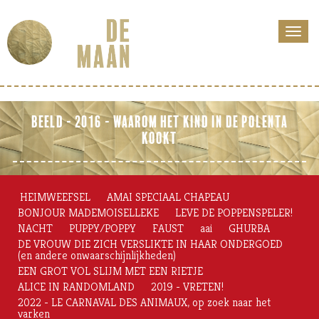
BEELD - 2016 - WAAROM HET KIND IN DE POLENTA
KOOKT
HEIMWEEFSEL
AMAI SPECIAAL CHAPEAU
BONJOUR MADEMOISELLEKE
LEVE DE POPPENSPELER!
NACHT
PUPPY/POPPY
FAUST
aai
GHURBA
DE VROUW DIE ZICH VERSLIKTE IN HAAR ONDERGOED
(en andere onwaarschijnlijkheden)
EEN GROT VOL SLIJM MET EEN RIETJE
ALICE IN RANDOMLAND
2019 - VRETEN!
2022 - LE CARNAVAL DES ANIMAUX, op zoek naar het
varken