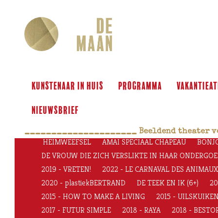
KUNSTENAAR IN HUIS
programma
VAKANTIEAT
Nieuwsbrief
_____________________
 Beeldend theater v
HEIMWEEFSEL
AMAI SPECIAAL CHAPEAU
BONJ
DE VROUW DIE ZICH VERSLIKTE IN HAAR ONDERGOED (
2019 - VRETEN!
2022 - LE CARNAVAL DES ANIMAUX, 
2020 - plastiekBERTRAND
DE TEEK EN IK (6+)
20
2015 - HOW TO MAKE A LIVING
2015 - UILSKUIKE
2017 - FUTUR SIMPLE
2018 - RAYA
2018 - BEST