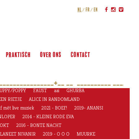
nl
fr
en
praktisch
over ons
contact
_______________+__ __  __________ ____ _____
UPPY/POPPY
FAUST
aai
GHURBA
EN RIETJE
ALICE IN RANDOMLAND
f mét live muziek
2021 - BOEF!
2019- ANANSI
ENLOPER
2014 - KLEINE RODE EVA
OOKT
2016 - BONTE NACHT
 PLANEET NIVANIR
2019 - O O O
MUURKE